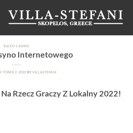
BIZZO CASINO
asyno Internetowego
CTOBER 2, 2022
BY
VILLASTEFANI
Na Rzecz Graczy Z Lokalny 2022!