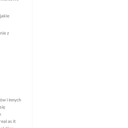
jakie
nie z
w i innych
się
e
al as it