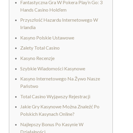
Fantastyczna Gra W Pokera Play’n Go: 3
Hands Casino Hold’em
Przyszłość Hazardu Internetowego W
Irlandia
Kasyno Polskie Ustawowe
Zalety Total Casino
Kasyno Recenzje
Szybkie Wiadomości Kasynowe
Kasyno Internetowego Na Żywo Nasze
Państwo
Total Casino Wyjąwszy Rejestracji
Jakie Gry Kasynowe Można Znaleźć Po
Polskich Kasynach Online?
Najlepszy Bonus Po Kasynie W
Działalności