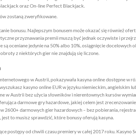
 Blackjack oraz On-line Perfect Blackjack.
tów zostaną zweryfikowane.
ie bonusu. Najlepszym bonusem może okazać się również oferta,
ytyczne przyznawania premii muszą być jednak oczywiste i przejrz
tóre są oceniane jedynie na 50% albo 10%, osiągnięcie docelowych
obroty z niektórych gier nie znajdują się liczone.
a
 internetowego w Austrii, pokazywała kasyna online dostępne w r
o wyszukasz kasyno online EUR w języku niemieckim, angielskim lu
ine w Austrii bez użycia słowników i nierentownych kursów wymia
ferująca darmowe gry hazardowe, jakiej celem jest zrecenzowanie
 w 2600+ darmowych gier hazardowych – bez pobierania, rejestrac
 jest to musisz sprawdzić, które bonusy oferują kasyna.
e postępy od chwili czasu premiery w całej 2017 roku. Kasyno So