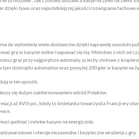
a ile to możliwe”. Jak czołowy dostawca kasyn na żywo na ziemi, Ev
 dzięki żywo oraz najsolidniejszej jakości rozwiązania fachowe w
ż ma do wyłonienia wielu dostawców dzięki naprawdę wysokim puła
ać grę w kasynie online i napawać się nią. Mnóstwo z nich od cz
ożesz grać przy najgorętsze automaty, uciechy stołowe z krupiere
 tym dziesiątki automatów oraz powyżej 200 gier w kasynie na ż
dują w ten sposób.
cieszy się dużym zainteresowaniem wśród Polaków.
elacji aż XVIII po., kiedy to śmietanka towarzyska Francji ery ośw
ywce.
si spełniać rzetelne kasyno na energicznie.
zynarodowe i oferuje niezawodne i bezpieczne wrażenia z gry.