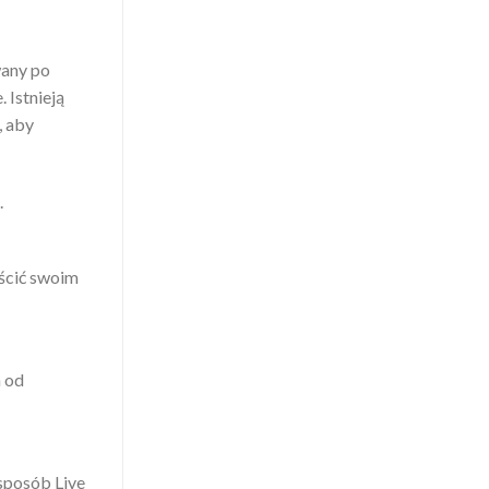
wany po
 Istnieją
, aby
.
ościć swoim
a od
 sposób Live