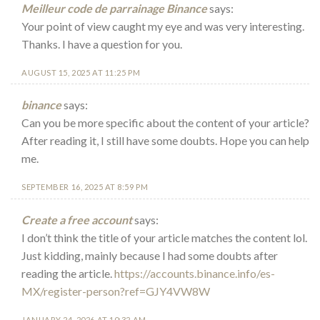
Meilleur code de parrainage Binance
says:
Your point of view caught my eye and was very interesting.
Thanks. I have a question for you.
AUGUST 15, 2025 AT 11:25 PM
binance
says:
Can you be more specific about the content of your article?
After reading it, I still have some doubts. Hope you can help
me.
SEPTEMBER 16, 2025 AT 8:59 PM
Create a free account
says:
I don’t think the title of your article matches the content lol.
Just kidding, mainly because I had some doubts after
reading the article.
https://accounts.binance.info/es-
MX/register-person?ref=GJY4VW8W
JANUARY 24, 2026 AT 10:32 AM