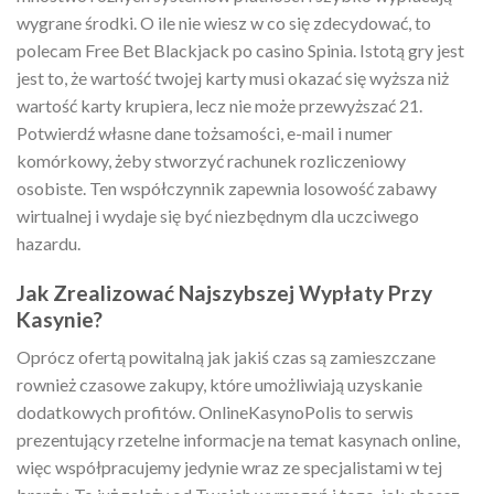
wygrane środki. O ile nie wiesz w co się zdecydować, to
polecam Free Bet Blackjack po casino Spinia. Istotą gry jest
jest to, że wartość twojej karty musi okazać się wyższa niż
wartość karty krupiera, lecz nie może przewyższać 21.
Potwierdź własne dane tożsamości, e-mail i numer
komórkowy, żeby stworzyć rachunek rozliczeniowy
osobiste. Ten współczynnik zapewnia losowość zabawy
wirtualnej i wydaje się być niezbędnym dla uczciwego
hazardu.
Jak Zrealizować Najszybszej Wypłaty Przy
Kasynie?
Oprócz ofertą powitalną jak jakiś czas są zamieszczane
rownież czasowe zakupy, które umożliwiają uzyskanie
dodatkowych profitów. OnlineKasynoPolis to serwis
prezentujący rzetelne informacje na temat kasynach online,
więc współpracujemy jedynie wraz ze specjalistami w tej