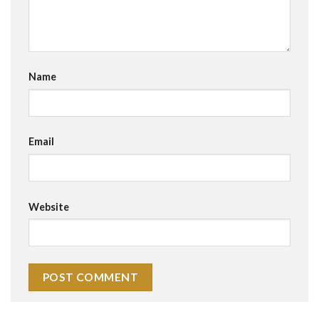
Name
Email
Website