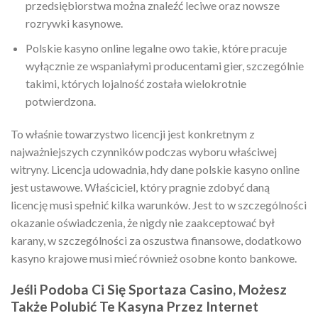
przedsiębiorstwa można znaleźć leciwe oraz nowsze
rozrywki kasynowe.
Polskie kasyno online legalne owo takie, które pracuje
wyłącznie ze wspaniałymi producentami gier, szczególnie
takimi, których lojalność została wielokrotnie
potwierdzona.
To właśnie towarzystwo licencji jest konkretnym z
najważniejszych czynników podczas wyboru właściwej
witryny. Licencja udowadnia, hdy dane polskie kasyno online
jest ustawowe. Właściciel, który pragnie zdobyć daną
licencję musi spełnić kilka warunków. Jest to w szczególności
okazanie oświadczenia, że nigdy nie zaakceptować był
karany, w szczególności za oszustwa finansowe, dodatkowo
kasyno krajowe musi mieć również osobne konto bankowe.
Jeśli Podoba Ci Się Sportaza Casino, Możesz
Także Polubić Te Kasyna Przez Internet