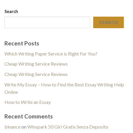
Search
SEARCH
Recent Posts
Which Writing Paper Service is Right For You?
Cheap Writing Service Reviews
Cheap Writing Service Reviews
Write My Essay – How to Find the Best Essay Writing Help
Online
How to Write an Essay
Recent Comments
binance
on
Winspark 50 Giri Gratis Senza Deposito