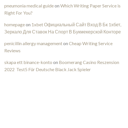
pneumonia medical guide
on
Which Writing Paper Service is
Right For You?
homepage
on
1xbet Официальный Сайт Вход В Бк 1хбет,
Зеркало Для Ставок На Спорт В Букмекерской Конторе
penicillin allergy management
on
Cheap Writing Service
Reviews
skapa ett binance-konto
on
Boomerang Casino Reszension
2022 ️ Test5 Für Deutsche Black Jack Spieler
Batman138
Bro138
Dolar138
Gas138
Gudang138
Hoki99