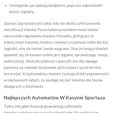
Umiejętnie zarządzaj pieniędzmi, poprzez odpowiedni
dobór zapłaty.
Zazwyczaj riposta jest taka, hdy nie ukończyłeś powodu
weryfikacji klienta. Pozostałym powodem może istnieć
naruszenie regulaminu kasyna. Ponadto, jeśli grasz w
klasycznym kasynie, możesz również oczekiwać kilka dni lub
tygodni, aby otrzymać swoje wygrane. Gracze mogą również
upewnić się, że kasyno online jest legalne, sprawdzając swoją
autoryzację. Metody płatności specyficzne dla danego
panstwa są również doskonałe, jeśli możesz spośród nich
korzystać. Kryptowaluty również zyskują dzięki popularności
w niedawnych latach, co wydaje się być świetne dla fanów
dbających o intymność.
Najlepszych Automatów W Kasynie Sportaza
Tylko oficjalne licencje gwarantują całkowite
bezpieczeństwo oraz wypłacalność gier. Na podstawie