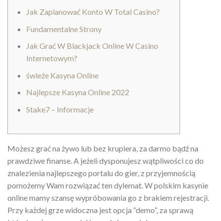
Jak Zaplanować Konto W Total Casino?
Fundamentalne Strony
Jak Grać W Blackjack Online W Casino
Internetowym?
świeże Kasyna Online
Najlepsze Kasyna Online 2022
Stake7 – Informacje
Możesz grać na żywo lub bez krupiera, za darmo bądź na
prawdziwe finanse. A jeżeli dysponujesz wątpliwości co do
znalezienia najlepszego portalu do gier, z przyjemnością
pomożemy Wam rozwiązać ten dylemat. W polskim kasynie
online mamy szansę wypróbowania go z brakiem rejestracji.
Przy każdej grze widoczna jest opcja “demo”, za sprawą