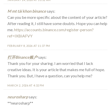
M mt tài khon binance
says:
Can you be more specific about the content of your article?
After reading it, I still have some doubts. Hope you can help
me.
https://accounts.binance.com/register-person?
ref=IXBIAFVY
FEBRUARY 8, 2026 AT 11:37 PM
打开Binance账户
says:
Thank you for your sharing. I am worried that I lack
creative ideas. It is your article that makes me full of hope.
Thank you. But, I have a question, can you help me?
MARCH 2, 2026 AT 4:32 PM
neurosharp
says:
**neurosharp**