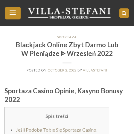
Skip
to
content
SPORTAZA
Blackjack Online Zbyt Darmo Lub
W Pieniądze ᐈ Wrzesień 2022
POSTED ON
OCTOBER 2, 2022
BY
VILLASTEFANI
Sportaza Casino Opinie, Kasyno Bonusy
2022
Spis treści
Jeśli Podoba Tobie Się Sportaza Casino,