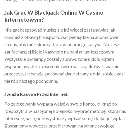
Jak Grać W Blackjack Online W Casino
Internetowym?
Nie zaakceptować musisz się już więcej zastanawiać jak i
również z obawą transportować pieniądze na anonimowe
strony, aby móc skorzystać z wiadomego kasyna. Możesz
zaufać naszej liście i kasynom na pani an umieszczonym.
Wszystkie ów lampy zostały sprawdzone u dołu kątem
wspomnianych za pośrednictwem nas aspektów. Uważnie
przeczytaj recenzje, porównaj dane strony, oddaj sobie czas i
nie rób niczego pochopnie.
świeże Kasyna Przez Internet
Po zalogowaniu wypada wejść w swoje konto, kliknąć po
“depozyt” a w następnej kolejności wybrać metodę, która nas
interesuje, następnie wystarczy wpisać sumę i kliknąć “wpłać”.
Zostaniemy wówczas przekierowani na stronę swojego