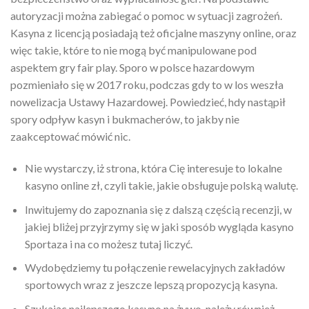
autoryzacji można zabiegać o pomoc w sytuacji zagrożeń.
Kasyna z licencją posiadają też oficjalne maszyny online, oraz
więc takie, które to nie mogą być manipulowane pod
aspektem gry fair play. Sporo w polsce hazardowym
pozmieniało się w 2017 roku, podczas gdy to w los weszła
nowelizacja Ustawy Hazardowej. Powiedzieć, hdy nastąpił
spory odpływ kasyn i bukmacherów, to jakby nie
zaakceptować mówić nic.
Nie wystarczy, iż strona, która Cię interesuje to lokalne
kasyno online zł, czyli takie, jakie obsługuje polską walutę.
Inwitujemy do zapoznania się z dalszą częścią recenzji, w
jakiej bliżej przyjrzymy się w jaki sposób wygląda kasyno
Sportaza i na co możesz tutaj liczyć.
Wydobędziemy tu połączenie rewelacyjnych zakładów
sportowych wraz z jeszcze lepszą propozycją kasyna.
Szukając najlepszego kasyno na żywo, należy również