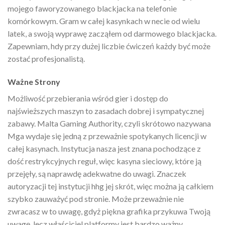
mojego faworyzowanego blackjacka na telefonie
komórkowym. Gram w całej kasynkach w necie od wielu
latek, a swoją wyprawę zacząłem od darmowego blackjacka.
Zapewniam, hdy przy dużej liczbie ćwiczeń każdy być może
zostać profesjonalistą.
Ważne Strony
Możliwość przebierania wśród gier i dostęp do
najświeższych maszyn to zasadach dobrej i sympatycznej
zabawy. Malta Gaming Authority, czyli skrótowo nazywana
Mga wydaje się jedną z przeważnie spotykanych licencji w
całej kasynach. Instytucja nasza jest znana pochodzące z
dość restrykcyjnych reguł, więc kasyna sieciowy, które ją
przejęły, są naprawdę adekwatne do uwagi. Znaczek
autoryzacji tej instytucji hhg jej skrót, więc można ją całkiem
szybko zauważyć pod stronie. Może przeważnie nie
zwracasz w to uwagę, gdyż piękna grafika przykuwa Twoją
uwagę, lecz właściciel platformy jest bardzo ważny.