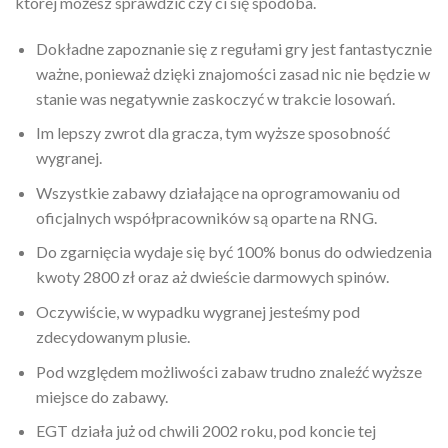
której możesz sprawdzić czy ci się spodoba.
Dokładne zapoznanie się z regułami gry jest fantastycznie
ważne, ponieważ dzięki znajomości zasad nic nie będzie w
stanie was negatywnie zaskoczyć w trakcie losowań.
Im lepszy zwrot dla gracza, tym wyższe sposobność
wygranej.
Wszystkie zabawy działające na oprogramowaniu od
oficjalnych współpracowników są oparte na RNG.
Do zgarnięcia wydaje się być 100% bonus do odwiedzenia
kwoty 2800 zł oraz aż dwieście darmowych spinów.
Oczywiście, w wypadku wygranej jesteśmy pod
zdecydowanym plusie.
Pod względem możliwości zabaw trudno znaleźć wyższe
miejsce do zabawy.
EGT działa już od chwili 2002 roku, pod koncie tej