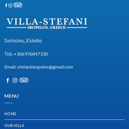
Σκόπελος, Ελλάδα
Τηλ: +306976847330
Email:
stefaniskopelos@gmail.com
https://esm.emines.um6p.ma/css/panen4d/
MENU
HOME
OUR VILLA