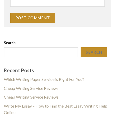
Search
SEARCH
Recent Posts
Which Writing Paper Service is Right For You?
Cheap Writing Service Reviews
Cheap Writing Service Reviews
Write My Essay – How to Find the Best Essay Writing Help
Online