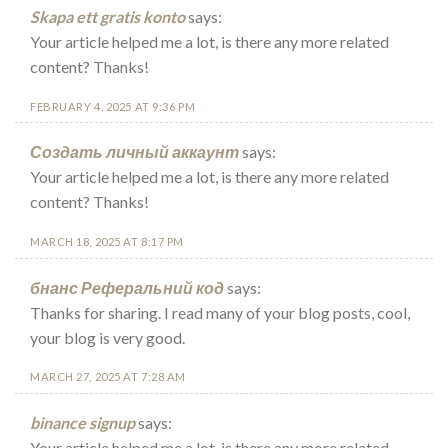
Skapa ett gratis konto
says:
Your article helped me a lot, is there any more related
content? Thanks!
FEBRUARY 4, 2025 AT 9:36 PM
Создать личный аккаунт
says:
Your article helped me a lot, is there any more related
content? Thanks!
MARCH 18, 2025 AT 8:17 PM
бнанс Реферальний код
says:
Thanks for sharing. I read many of your blog posts, cool,
your blog is very good.
MARCH 27, 2025 AT 7:28 AM
binance signup
says:
Your article helped me a lot, is there any more related