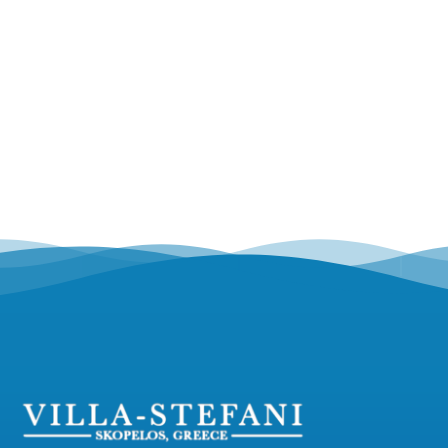
Batman138
Bro138
Dolar138
Gas138
Gudang138
Hoki99
Ligaciputra
Panen138
Zeus138
Kilat77
Sensa138
Panen77
panengg
Roma77
Luxury138
Babe138
Gacor77
Slot138
Elanggame
panengg login
Sky77
Luxury777
Garuda138
Sikat88
Gaco88
Jet77
https://petite-tete.ath.cx/glpi/panen4d/
Maxwin138
Space77
Rupiah138
Cair77
Bosswin168
wave 4
wave 3
Best188
Planet88
Gaspol168
Candy99
Bonanza138
Bos88
wave 2
panen poker
wave 1
Slot5000
Cocol88
Area188
Aquaslot
Max77
Merdeka138
panengg