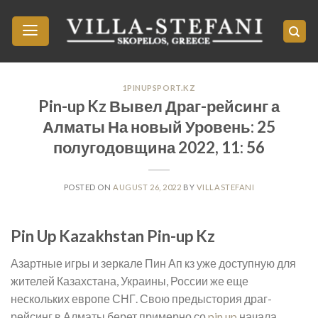
Skip
to
content
1PINUPSPORT.KZ
Pin-up Kz Вывел Драг-рейсинг а
Алматы На новый Уровень: 25
полугодовщина 2022, 11: 56
POSTED ON
AUGUST 26, 2022
BY
VILLASTEFANI
Pin Up Kazakhstan Pin-up Kz
Азартные игры и зеркале Пин Ап кз уже доступную для
жителей Казахстана, Украины, России же еще
нескольких европе СНГ. Свою предыстория драг-
рейсинг в Алматы берет примерно со
pin up
начала