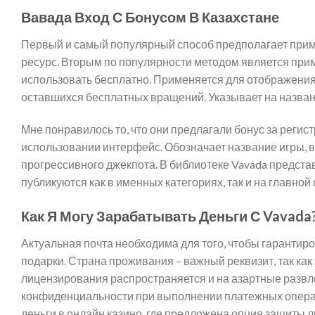
Вавада Вход С Бонусом В Казахстане
Первый и самый популярный способ предполагает прим
ресурс. Вторым по популярности методом является при
использовать бесплатно. Применяется для отображения
оставшихся бесплатных вращений. Указывает на названи
Мне понравилось то, что они предлагали бонус за регис
использовании интерфейс. Обозначает название игры, 
прогрессивного джекпота. В библиотеке Vavada предста
публикуются как в именных категориях, так и на главной
Как Я Могу Зарабатывать Деньги С Vavada
Актуальная почта необходима для того, чтобы гарантир
подарки. Страна проживания – важный реквизит, так как
лицензирования распространяется и на азартные развле
конфиденциальности при выполнении платежных операци
деньги в онлайн казино, где предложена опция защиты 