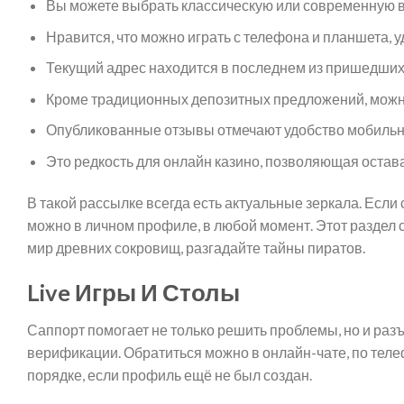
Вы можете выбрать классическую или современную в
Нравится, что можно играть с телефона и планшета, у
Текущий адрес находится в последнем из пришедших
Кроме традиционных депозитных предложений, можно
Опубликованные отзывы отмечают удобство мобильно
Это редкость для онлайн казино, позволяющая остав
В такой рассылке всегда есть актуальные зеркала. Если
можно в личном профиле, в любой момент. Этот раздел 
мир древних сокровищ, разгадайте тайны пиратов.
Live Игры И Столы
Саппорт помогает не только решить проблемы, но и раз
верификации. Обратиться можно в онлайн-чате, по теле
порядке, если профиль ещё не был создан.