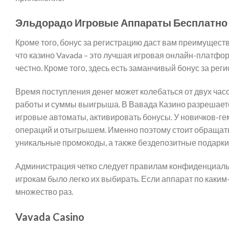
Эльдорадо Игровые Аппараты Бесплатно 
Кроме того, бонус за регистрацию даст вам преимущество
что казино Vavada – это лучшая игровая онлайн-платформ
честно. Кроме того, здесь есть заманчивый бонус за рег
Время поступления денег может колебаться от двух часо
работы и суммы выигрыша. В Вавада Казино разрешает
игровые автоматы, активировать бонусы. У новичков-
операций и отыгрышем. Именно поэтому стоит обращать
уникальные промокоды, а также бездепозитные подарки
Администрация четко следует правилам конфиденциальн
игрокам было легко их выбирать. Если аппарат по каким
множество раз.
Vavada Casino