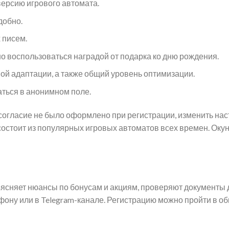
ерсию игрового автомата.
добно.
 писем.
 воспользоваться наградой от подарка ко дню рождения.
й адаптации, а также общий уровень оптимизации.
аться в анонимном поле.
 согласие не было оформлено при регистрации, изменить на
состоит из популярных игровых автоматов всех времен. Окун
ъясняет нюансы по бонусам и акциям, проверяют документы 
фону или в Telegram-канале. Регистрацию можно пройти в о