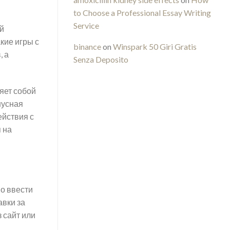
to Choose a Professional Essay Writing
Service
ой
кие игры с
binance
on
Winspark 50 Giri Gratis
, а
Senza Deposito
яет собой
нусная
ействия с
 на
мо ввести
авки за
 сайт или