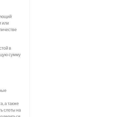
рующий
и или
личестве
стой в
ущую сумму
тные
а, а также
ь слоты на
поделиться