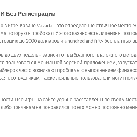
И Без Регистрации
 в игре. Казино Vavada – это определенно отличное место. Я
а, которую я пробовал. У этого казино есть лицензия, поэто
истрацию до 2000 долларов и a hundred and fifty бесплатных 
в до двух недель – зависит от выбранного платежного мето
ся пользоваться мобильной версией, приложением, запуска
гемблеров часто возникают проблемы с выполнением финанс
ся к сотрудникам. Также лояльные пользователи могут полу
.
ости. Все игры на сайте удобно расставлены по своим мест
-либо причинам не понравился, то его можно постоянно мен