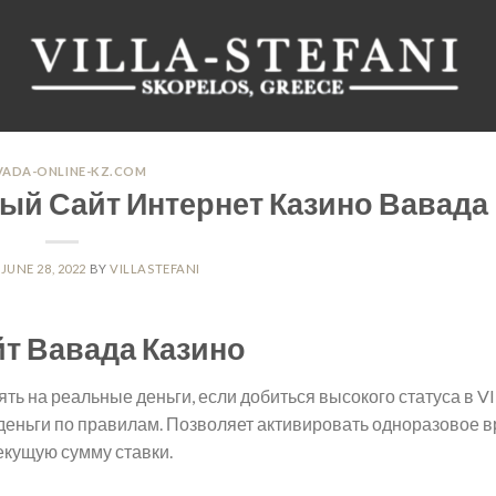
VADA-ONLINE-KZ.COM
й Сайт Интернет Казино Вавада
N
JUNE 28, 2022
BY
VILLASTEFANI
т Вавада Казино
 на реальные деньги, если добиться высокого статуса в VI
 деньги по правилам. Позволяет активировать одноразовое 
екущую сумму ставки.