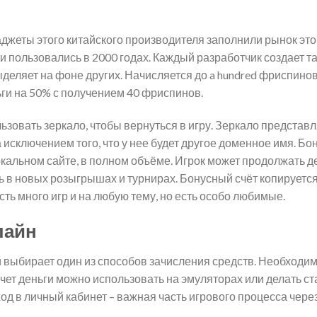
аджеты этого китайского производителя заполнили рынок эт
 пользовались в 2000 годах. Каждый разработчик создает та
деляет на фоне других. Начисляется до a hundred фриспинов
ги на 50% с получением 40 фриспинов.
ьзовать зеркало, чтобы вернуться в игру. Зеркало представл
а исключением того, что у нее будет другое доменное имя. Бо
кальном сайте, в полном объёме. Игрок может продолжать д
ь в новых розыгрышах и турнирах. Бонусный счёт копируется
Есть много игр и на любую тему, но есть особо любимые.
лайн
и выбирает один из способов зачисления средств. Необходи
чет деньги можно использовать на эмуляторах или делать ст
д в личный кабинет – важная часть игрового процесса через