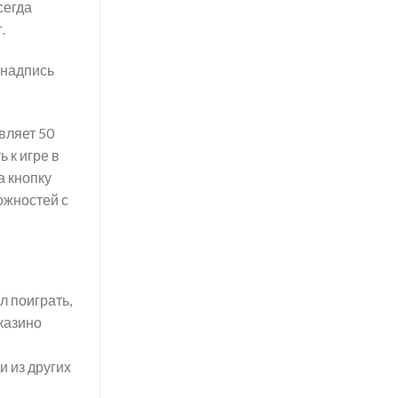
сегда
.
 надпись
вляет 50
 к игре в
а кнопку
ожностей с
л поиграть,
 казино
и из других