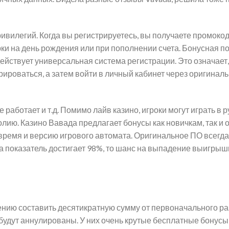
ивилегий. Когда вы регистрируетесь, вы получаете промокод
ки на день рождения или при пополнении счета. Бонусная п
действует универсальная система регистрации. Это означает,
ироваться, а затем войти в личный кабинет через оригинал
работает и т.д. Помимо лайв казино, игроки могут играть в р
полию. Казино Вавада предлагает бонусы как новичкам, так и
 время и версию игрового автомата. Оригинальное ПО всегда
да показатель достигает 98%, то шанс на выпадение выигры
ию составить десятикратную сумму от первоначального ра
будут аннулированы. У них очень крутые бесплатные бонусы