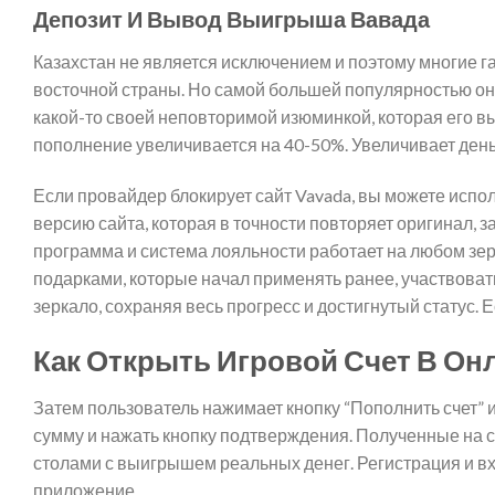
Депозит И Вывод Выигрыша Вавада
Казахстан не является исключением и поэтому многие г
восточной страны. Но самой большей популярностью они
какой-то своей неповторимой изюминкой, которая его вы
пополнение увеличивается на 40-50%. Увеличивает день
Если провайдер блокирует сайт Vavada, вы можете испол
версию сайта, которая в точности повторяет оригинал, з
программа и система лояльности работает на любом зер
подарками, которые начал применять ранее, участвоват
зеркало, сохраняя весь прогресс и достигнутый статус. 
Как Открыть Игровой Счет В Он
Затем пользователь нажимает кнопку “Пополнить счет” 
сумму и нажать кнопку подтверждения. Полученные на с
столами с выигрышем реальных денег. Регистрация и вхо
приложение.